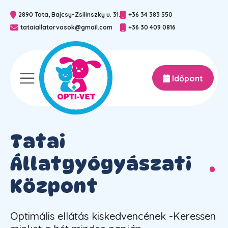
2890 Tata, Bajcsy-Zsilinszky u. 31.
+36 34 383 550
rténetünk
sszes
tataiallatorvosok@gmail.com
+36 30 409 0816
latorvosaink
alános
Időpont
t kezelünk?
ágysebészet
léria
zemészet
Tatai
Állatgyógyászati
topédia
Központ
palkotó diagnosztika
Optimális ellátás kiskedvencének -Keressen