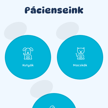
Pácienseink
Kutyák
Macskák