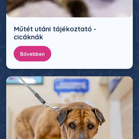
Műtét utáni tájékoztató -
cicáknák
Bővebben