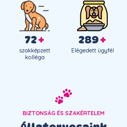
100
+
400
+
szakképzett
Elégedett ügyfél
kolléga
BIZTONSÁG ÉS SZAKÉRTELEM