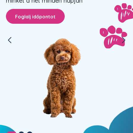
minket a hét minden napján
Foglalj időpontot