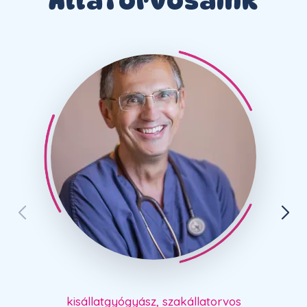
Állatorvosaink
kisállatgyógyász, szakállatorvos