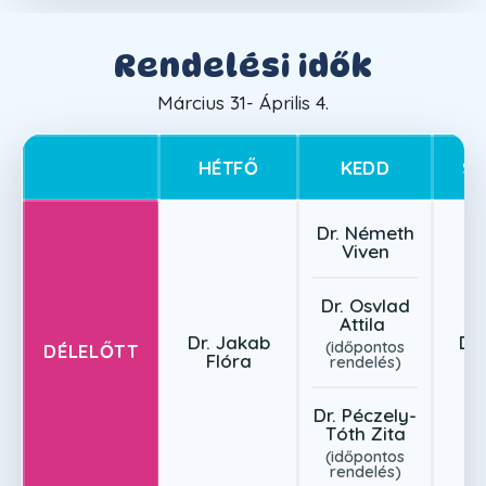
Rendelési idők
Március 31- Április 4.
HÉTFŐ
KEDD
S
Dr. Németh
Viven
Dr. Osvlad
Attila
Dr. Jakab
Dr.
(időpontos
DÉLELŐTT
Flóra
F
rendelés)
Dr. Péczely-
Tóth Zita
(időpontos
rendelés)