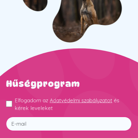
Hűségprogram
Elfogadom az
Adatvédelmi szabályzatot
és
kérek leveleket