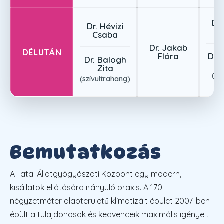
Dr.
Dr. Hévizi
C
Csaba
Dr. Jakab
DÉLUTÁN
Flóra
Dr.
Dr. Balogh
V
Zita
(id
(szívultrahang)
re
Bemutatkozás
A Tatai Állatgyógyászati Központ egy modern,
kisállatok ellátására irányuló praxis. A 170
négyzetméter alapterületű klímatizált épület 2007-ben
épült a tulajdonosok és kedvenceik maximális igényeit